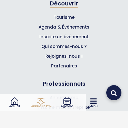
Découvrir
Tourisme
Agenda & Événements
Inscrire un événement
Qui sommes-nous ?
Rejoignez-nous !
Partenaires
Professionnels
Annuaire pro
Accueil
Annuaire Pro
Agenda
Menu
Inscrire mon entreprise
Les Abonnements Pros