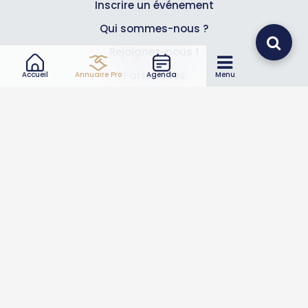
Inscrire un événement
Qui sommes-nous ?
Rejoignez-nous !
Partenaires
Accueil
Annuaire Pro
Agenda
Menu
Professionnels
Annuaire pro
Inscrire mon entreprise
Les Abonnements Pros
Infos
Mentions légales et CGV