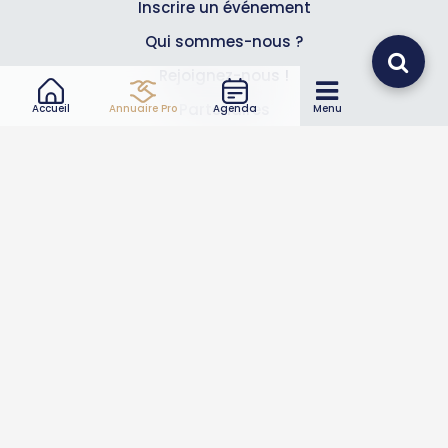
Inscrire un événement
Qui sommes-nous ?
Rejoignez-nous !
Partenaires
Accueil
Annuaire Pro
Agenda
Menu
Professionnels
Annuaire pro
Inscrire mon entreprise
Les Abonnements Pros
Infos
Mentions légales et CGV