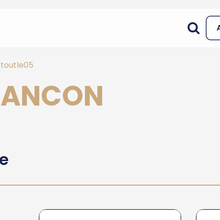
toutle05
RIANCON
he