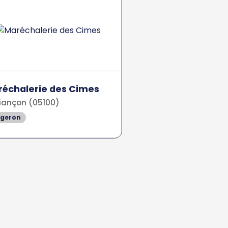
échalerie des Cimes
iançon (05100)
rgeron