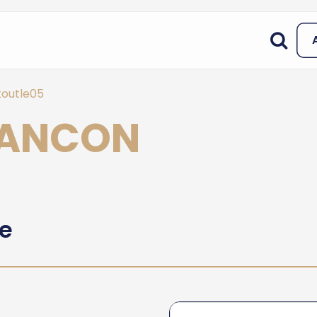
toutle05
RIANCON
he