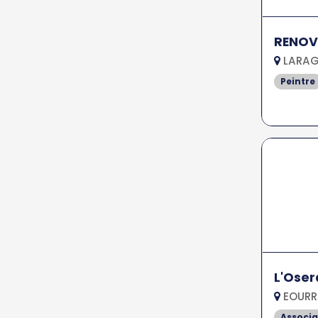
RENOV
LARAG
Peintre
L'Oser
EOURR
Associa