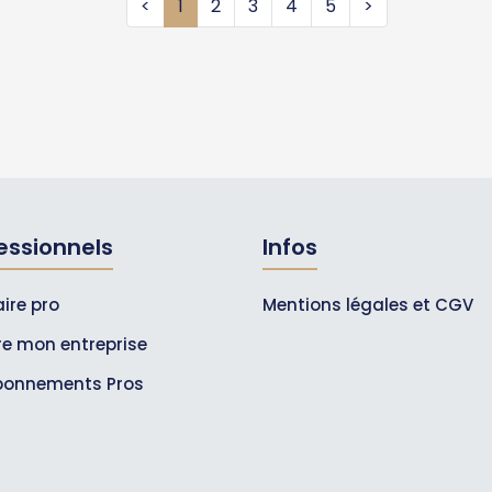
<
1
2
3
4
5
>
essionnels
Infos
ire pro
Mentions légales et CGV
ire mon entreprise
bonnements Pros