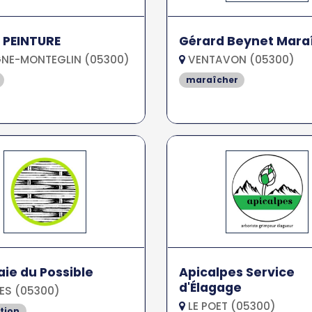
 PEINTURE
Gérard Beynet Mara
NE-MONTEGLIN (05300)
VENTAVON (05300)
maraîcher
aie du Possible
Apicalpes Service
d'Élagage
ES (05300)
LE POET (05300)
tion