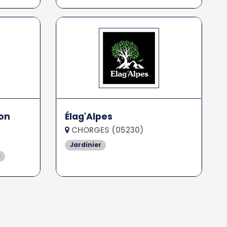
son
Élag'Alpes
CHORGES (05230)
Jardinier
s