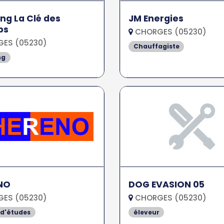
g La Clé des
JM Energies
ps
CHORGES (05230)
ES (05230)
Chauffagiste
ng
NO
DOG EVASION 05
ES (05230)
CHORGES (05230)
 d'études
éleveur