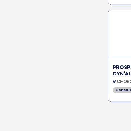
PROSP
DYN'A
CHORG
Consul