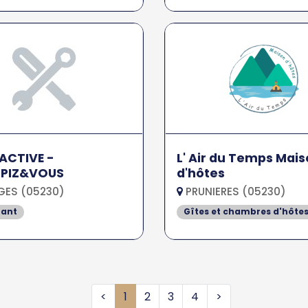
ACTIVE -
L' Air du Temps Mai
LPIZ&VOUS
d'hôtes
ES (05230)
PRUNIERES (05230)
tant
Gîtes et chambres d'hôte
<
1
2
3
4
>