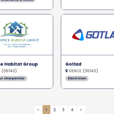
e Habitat Group
Gotlad
 (06140)
VENCE (06140)
r charpentier
Electricien
<
1
2
3
4
>