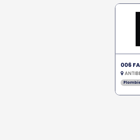
006 F
ANTIBE
Plombi