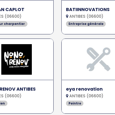
AN CAPLOT
BATIINNOVATIONS
ES (06600)
ANTIBES (06600)
r charpentier
Entreprise générale
RENOV ANTIBES
eya renovation
ES (06600)
ANTIBES (06600)
ien
Peintre