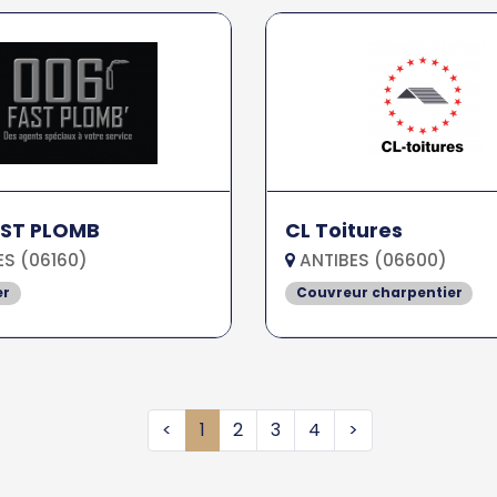
AST PLOMB
CL Toitures
S (06160)
ANTIBES (06600)
er
Couvreur charpentier
<
1
2
3
4
>