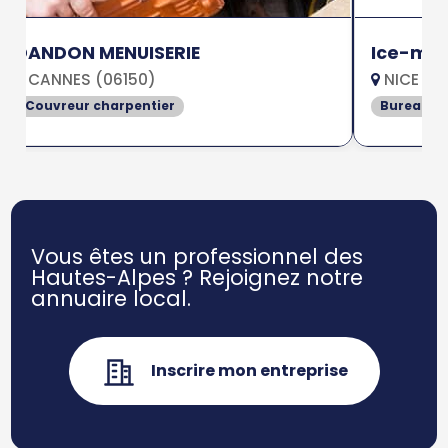
DANDON MENUISERIE
Ice-ma
CANNES (06150)
NICE (0
Couvreur charpentier
Bureau d
Vous êtes un professionnel des
Hautes-Alpes ?
Rejoignez notre
annuaire local.
Inscrire mon entreprise