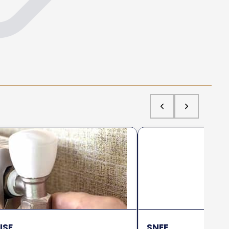
ISE
SNEF