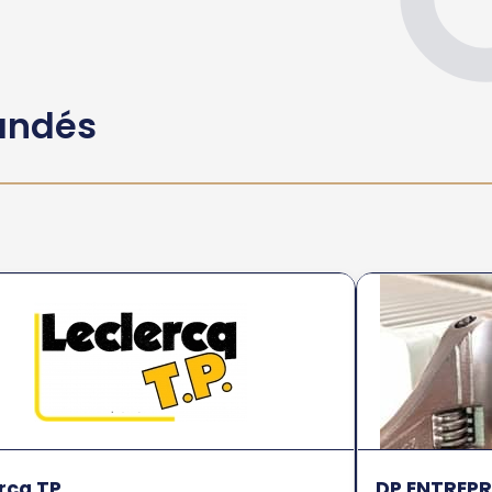
andés
rcq TP
DP ENTREPR