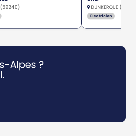
(59240)
DUNKERQUE (5964
Electricien
s-Alpes ?
.