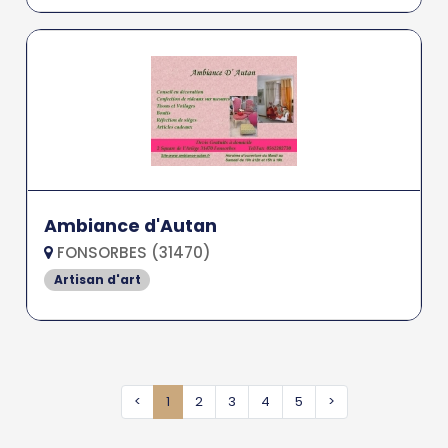
Ambiance d'Autan
FONSORBES (31470)
Artisan d'art
<
1
2
3
4
5
>