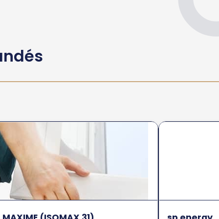
andés
 MAXIME (ISOMAX 31)
sp energy