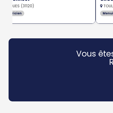
ROQUES (31120)
TOUL
Electricien
Menui
Vous ête