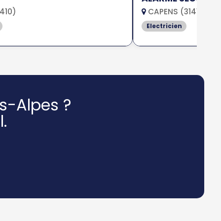
410)
CAPENS (31410)
Electricien
s-Alpes ?
.