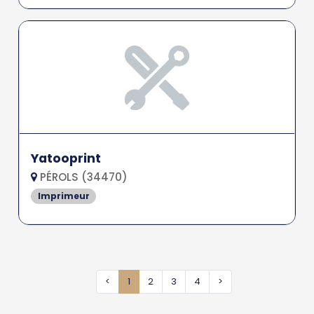
Yatooprint
PÉROLS (34470)
Imprimeur
<
1
2
3
4
>