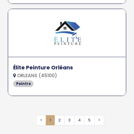
Élite Peinture Orléans
ORLEANS (45100)
Peintre
<
1
2
3
4
5
>