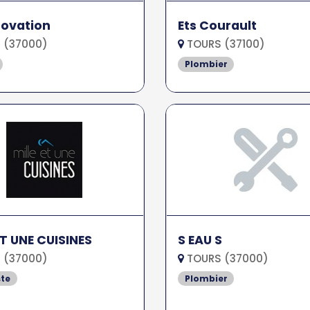
novation
Ets Courault
 (37000)
TOURS (37100)
Plombier
ET UNE CUISINES
S EAU S
 (37000)
TOURS (37000)
ste
Plombier