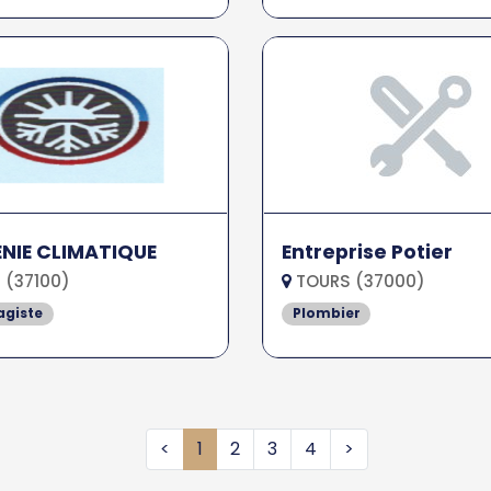
NIE CLIMATIQUE
Entreprise Potier
 (37100)
TOURS (37000)
agiste
Plombier
<
1
2
3
4
>