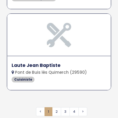
Laute Jean Baptiste
Pont de Buis lès Quimerch (29590)
Cuisiniste
<
1
2
3
4
>