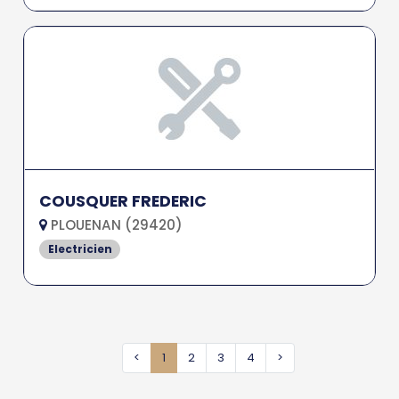
COUSQUER FREDERIC
PLOUENAN (29420)
Electricien
<
1
2
3
4
>