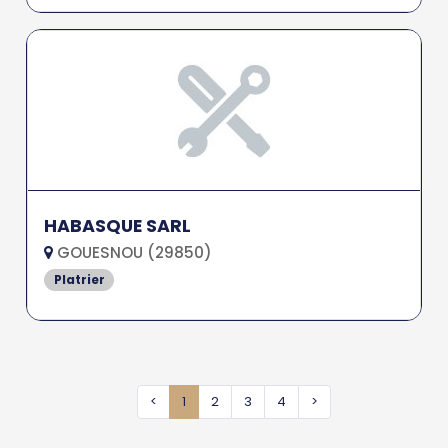
HABASQUE SARL
GOUESNOU (29850)
Platrier
<
1
2
3
4
>