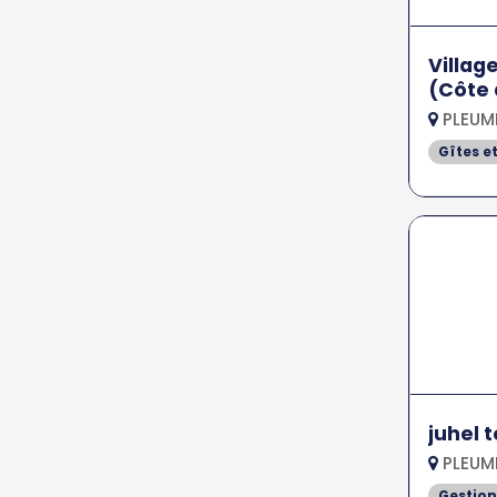
Villag
(Côte 
PLEUM
Gîtes e
juhel 
PLEUM
Gestion