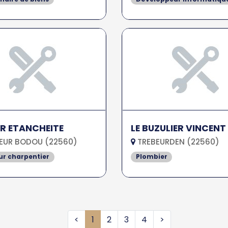
R ETANCHEITE
LE BUZULIER VINCENT
EUR BODOU (22560)
TREBEURDEN (22560)
r charpentier
Plombier
<
1
2
3
4
>