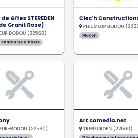
e de Gîtes STEREDEN
Clec'h Construction
de Granit Rose)
PLEUMEUR BODOU (225
EUR BODOU (22560)
Maçon
t chambres d'hôtes
tony
Art comedia.net
EUR-BODOU (22560)
TREBEURDEN (22560)
naire de biens
Développeur informatiqu