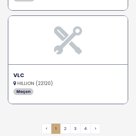
VLC
HILLION (22120)
Maçon
<
1
2
3
4
>