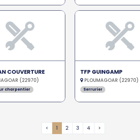
N COUVERTURE
TFP GUINGAMP
AGOAR (22970)
PLOUMAGOAR (22970)
r charpentier
Serrurier
<
1
2
3
4
>