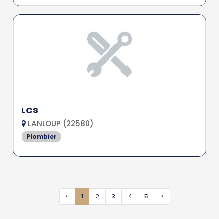
LCS
LANLOUP (22580)
Plombier
<
1
2
3
4
5
>