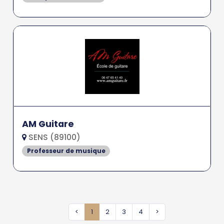
AM Guitare
SENS (89100)
Professeur de musique
<
1
2
3
4
>