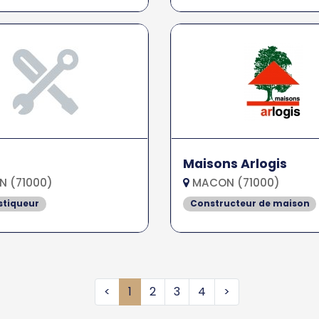
Maisons Arlogis
 (71000)
MACON (71000)
stiqueur
Constructeur de maison
<
1
2
3
4
>