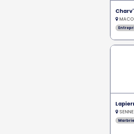
Charv'
MACON
Entrepr
Lapier
SENNE
Marbrie