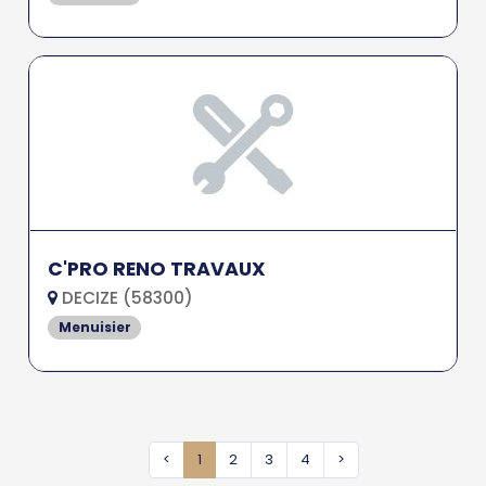
C'PRO RENO TRAVAUX
DECIZE (58300)
Menuisier
<
1
2
3
4
>