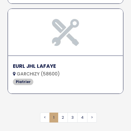
EURL JHL LAFAYE
GARCHIZY (58600)
Platrier
<
1
2
3
4
>