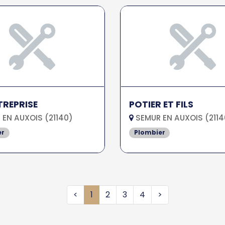
TREPRISE
POTIER ET FILS
EN AUXOIS (21140)
SEMUR EN AUXOIS (2114
er
Plombier
<
1
2
3
4
>