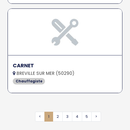
CARNET
BREVILLE SUR MER (50290)
Chauffagiste
<
1
2
3
4
5
>