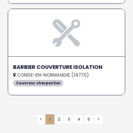
BARBIER COUVERTURE ISOLATION
CONDE-EN-NORMANDIE (14770)
Couvreur charpentier
<
1
2
3
4
5
>