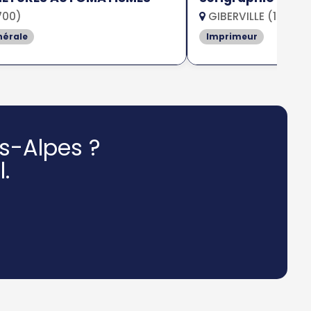
700)
GIBERVILLE (14730)
nérale
Imprimeur
s-Alpes ?
.