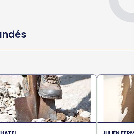
andés
CHATEL
JULIEN FE