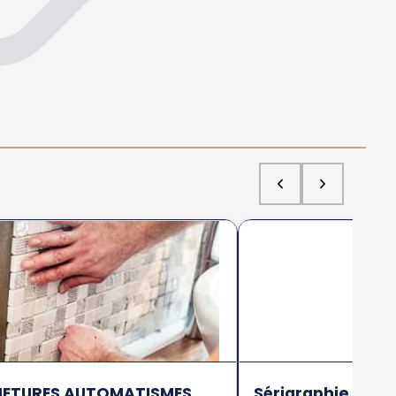
RMETURES AUTOMATISMES
Sérigraphie (La)