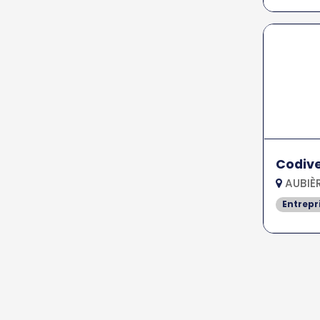
Codiv
AUBIÈR
Entrepr