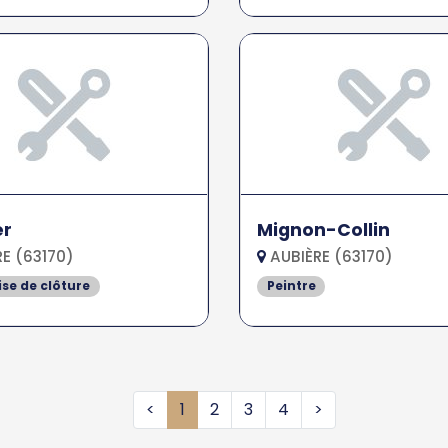
er
Mignon-Collin
E (63170)
AUBIÈRE (63170)
ise de clôture
Peintre
<
1
2
3
4
>