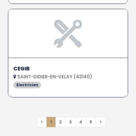
CEGIB
SAINT-DIDIER-EN-VELAY (43140)
Electricien
<
1
2
3
4
5
>