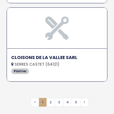
CLOISONS DE LA VALLEE SARL
SERRES CASTET (64121)
Platrier
<
1
2
3
4
5
>