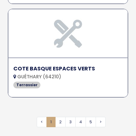
COTE BASQUE ESPACES VERTS
GUÉTHARY (64210)
Terrassier
<
1
2
3
4
5
>