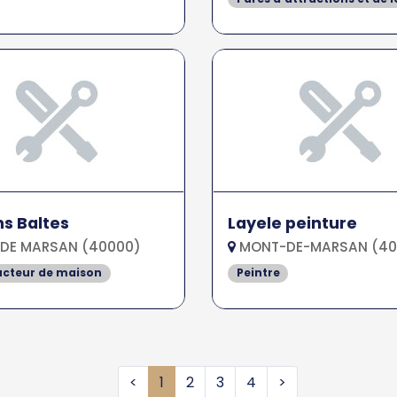
s Baltes
Layele peinture
DE MARSAN (40000)
MONT-DE-MARSAN (40
ucteur de maison
Peintre
<
1
2
3
4
>