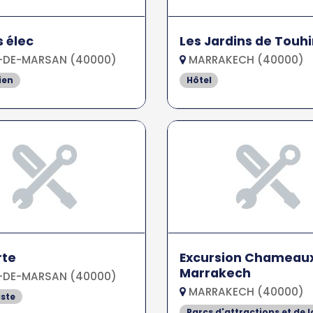
 élec
Les Jardins de Touh
DE-MARSAN (40000)
MARRAKECH (40000)
ien
Hôtel
rte
Excursion Chameau
Marrakech
DE-MARSAN (40000)
MARRAKECH (40000)
ste
Parcs d'attractions et de l