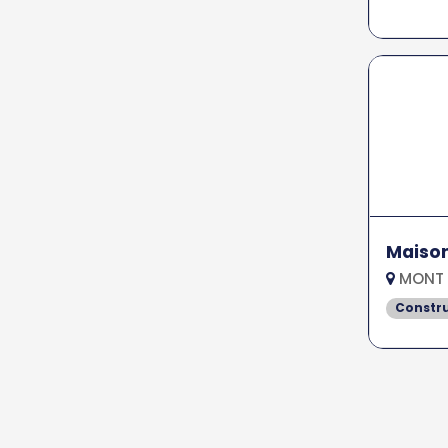
Maison
MONT 
Constr