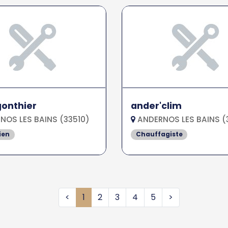
 gonthier
ander'clim
OS LES BAINS (33510)
ANDERNOS LES BAINS (
ien
Chauffagiste
<
1
2
3
4
5
>