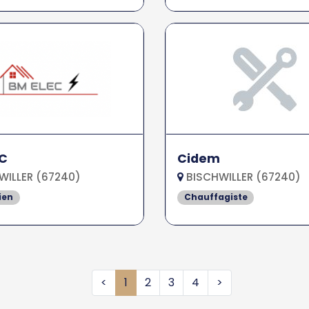
EC
Cidem
WILLER (67240)
BISCHWILLER (67240)
ien
Chauffagiste
<
1
2
3
4
>