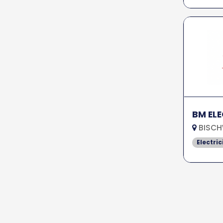
BM EL
BISCH
Electric