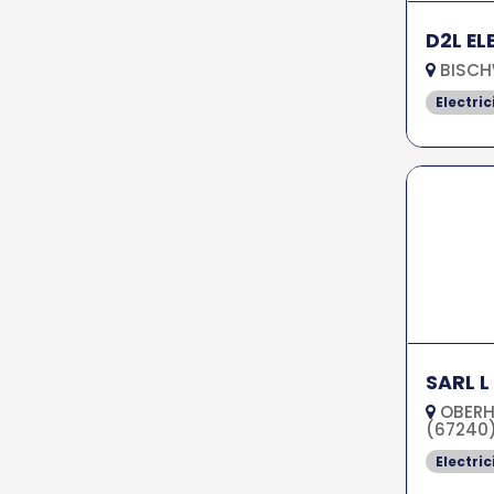
D2L EL
BISCH
Electric
SARL L
OBERH
(67240
Electric