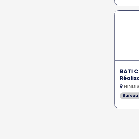
BATI C
Réalis
HINDIS
Bureau