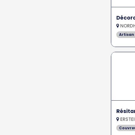
Décora
NORDH
Artisan
Résita
ERSTEI
Couvreu