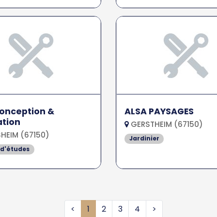
onception &
ALSA PAYSAGES
ation
GERSTHEIM (67150)
HEIM (67150)
Jardinier
 d'études
<
1
2
3
4
>