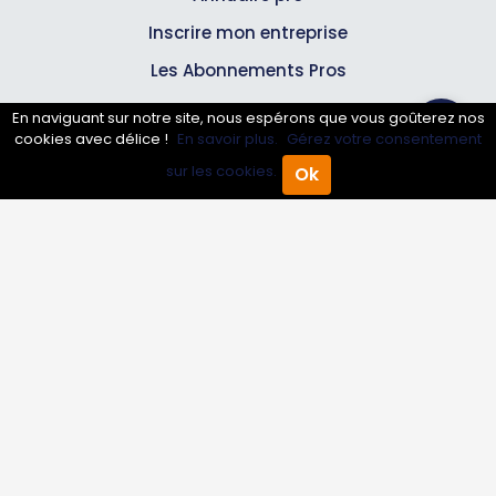
Inscrire mon entreprise
Les Abonnements Pros
En naviguant sur notre site, nous espérons que vous goûterez nos
Infos
cookies avec délice !
En savoir plus.
Gérez votre consentement
sur les cookies.
Ok
Accueil
Annuaire Pro
Agenda
Menu
Mentions légales et CGV
Suivez-nous
© 2007-2026
Toutle05