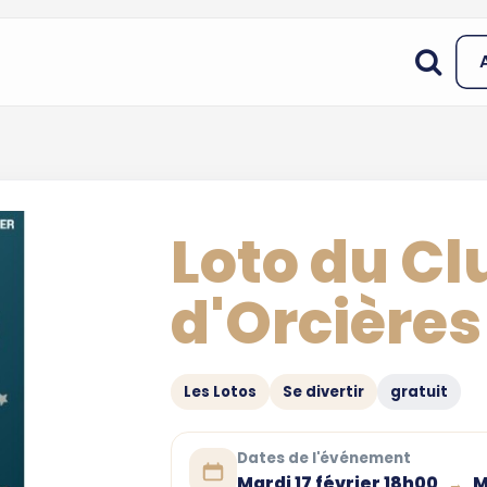
Loto du Cl
d'Orcières
Les Lotos
Se divertir
gratuit
Dates de l'événement
Mardi 17 février 18h00
M
→