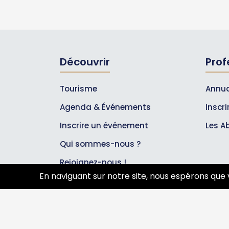
Découvrir
Prof
Tourisme
Annua
Agenda & Événements
Inscr
Inscrire un événement
Les A
Qui sommes-nous ?
Rejoignez-nous !
En naviguant sur notre site, nous espérons que 
Partenaires