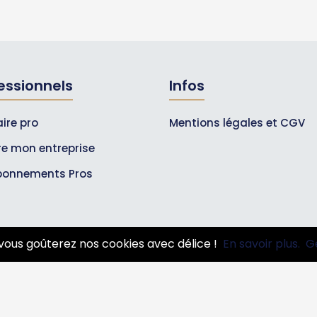
essionnels
Infos
ire pro
Mentions légales et CGV
ire mon entreprise
bonnements Pros
vous goûterez nos cookies avec délice !
En savoir plus.
G
© 2007-2026
Toutle05