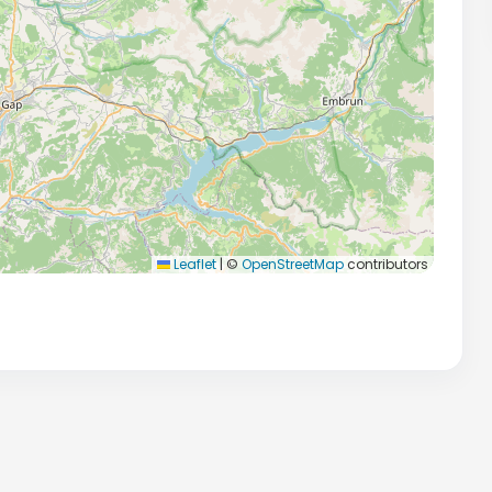
Leaflet
|
©
OpenStreetMap
contributors