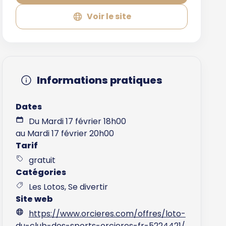
Voir le site
Informations pratiques
Dates
Du Mardi 17 février 18h00
au Mardi 17 février 20h00
Tarif
gratuit
Catégories
Les Lotos, Se divertir
Site web
https://www.orcieres.com/offres/loto-
du-club-des-sports-orcieres-fr-5224421/