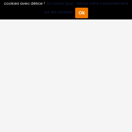
cookies avec délice !
En savoir plus.
Gérez votre consentement
Inscrire mon entreprise
sur les cookies.
Ok
Accueil
Annuaire Pro
Agenda
Menu
Les Abonnements Pros
Infos
Mentions légales et CGV
Suivez-nous
© 2007-2026
Toutle05