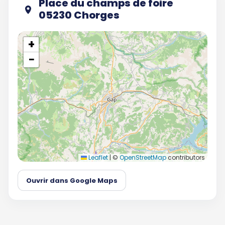
Place du champs de foire
05230 Chorges
+
−
Leaflet
|
©
OpenStreetMap
contributors
Ouvrir dans Google Maps