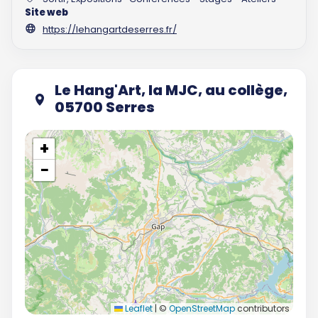
Site web
https://lehangartdeserres.fr/
Le Hang'Art, la MJC, au collège,
05700 Serres
+
−
Leaflet
|
©
OpenStreetMap
contributors