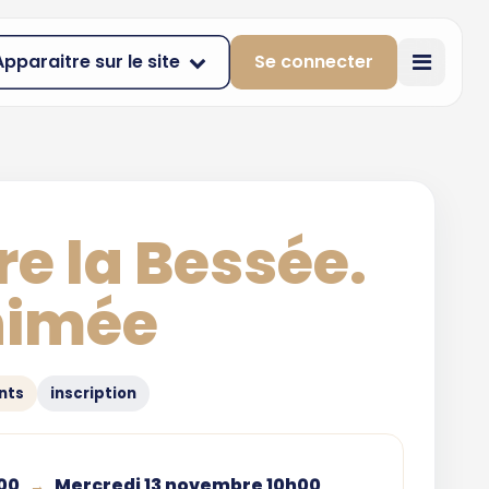
Apparaitre sur le site
Se connecter
re la Bessée.
nimée
ants
inscription
h00
Mercredi 13 novembre 10h00
→