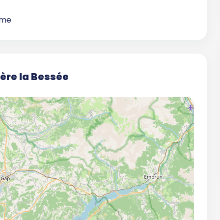
sme
ère la Bessée