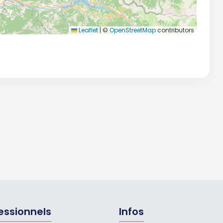
Leaflet
|
©
OpenStreetMap
contributors
essionnels
Infos