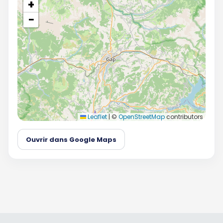
+
−
Leaflet
|
©
OpenStreetMap
contributors
Ouvrir dans Google Maps