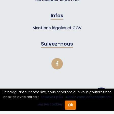
Infos
Mentions légales et CGV
Suivez-nous
En naviguant sur notre site, nous espérons que vous goûterez nos
© 2007-2026
Toutle05
cookies avec délice !
En savoir plus.
Gérez votre consentement
sur les cookies.
Ok
Accueil
Annuaire Pro
Agenda
Menu