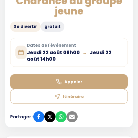
Charance du groupe
jeune
Se divertir
gratuit
Dates de l'événement
Jeudi 22 août 09h00
Jeudi 22
→
août 14h00
Appeler
Itinéraire
Partager :