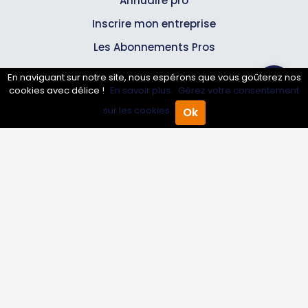
Annuaire pro
Inscrire mon entreprise
Les Abonnements Pros
En naviguant sur notre site, nous espérons que vous goûterez nos
Infos
cookies avec délice !
En savoir plus.
Gérez votre consentement
sur les cookies.
Ok
Accueil
Annuaire Pro
Agenda
Menu
Mentions légales et CGV
Suivez-nous
© 2007-2026
Toutle05