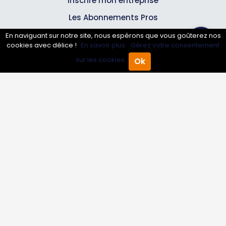
Inscrire mon entreprise
Les Abonnements Pros
En naviguant sur notre site, nous espérons que vous goûterez nos
cookies avec délice !
En savoir plus.
Gérez votre consentement
Infos
sur les cookies.
Ok
Accueil
Annuaire Pro
Agenda
Menu
Mentions légales et CGV
Suivez-nous
© 2007-2026
Toutle05