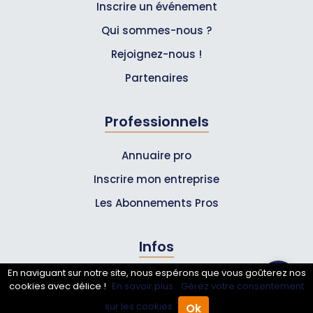
Inscrire un événement
Qui sommes-nous ?
Rejoignez-nous !
Partenaires
Professionnels
Annuaire pro
Inscrire mon entreprise
Les Abonnements Pros
Infos
En naviguant sur notre site, nous espérons que vous goûterez nos
Mentions légales et CGV
cookies avec délice !
En savoir plus.
Gérez votre consentement
sur les cookies.
Ok
Accueil
Annuaire Pro
Agenda
Menu