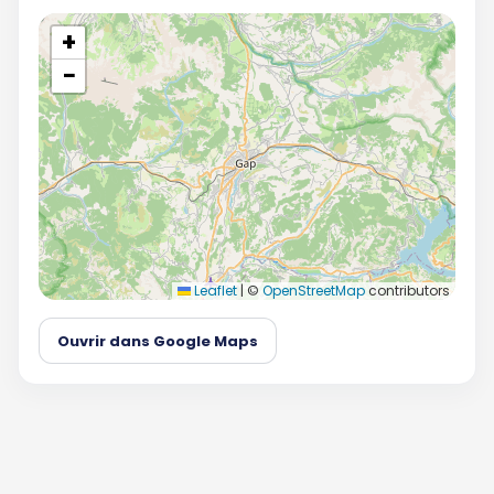
+
−
Leaflet
|
©
OpenStreetMap
contributors
Ouvrir dans Google Maps