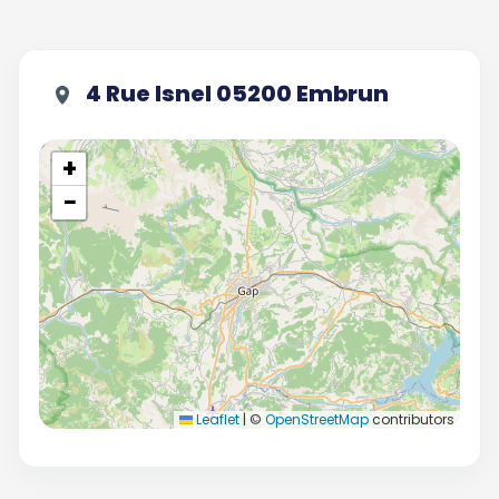
4 Rue Isnel 05200 Embrun
+
−
Leaflet
|
©
OpenStreetMap
contributors