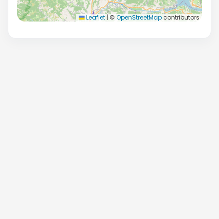
Leaflet
|
©
OpenStreetMap
contributors